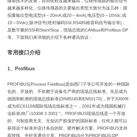
随着技术的发展，自动化程度越来越高，位移传感器的输出信号
越来越多样化，位移传感器的主要输出类型大致分为这几种：摸
拟量输出型电流型(4～20mA;或20～4mA);电压型(0～10Vdc;或
10～0Vdc);脉冲信号(绝对编码SSI,RS485格雷码信号输出等)，
及数字量的SSI和Start/Stop，现场总线的CANbus和Profibus-DP
等。下面我们来详细的介绍下各种通讯协议：
常用接口介绍
1、Profibus
PROFIBUS(Process Fieldbus)是由西门子等公司开发的一种国际
化的、开放的、不依赖于设备生产商的现场总线标准。先后成为
德国和欧洲的现场总线标准(DINl9245和EN50170)，并于2000年
成为IEC61158国际现场总线标准之一，2001年成为我国机械行
业标准JB厂r10308.3.2001¨“。PROFIBUS现场总线是一个开放
的、与制造商无关、无知识产权保护的国际标准，任何人都可以
获得这个标准并设计各自的软、硬件解决方案。PROFIBUS支持
双绞线、光钎等通信介质。PROFIBUS分为PROFIBUS-DP、