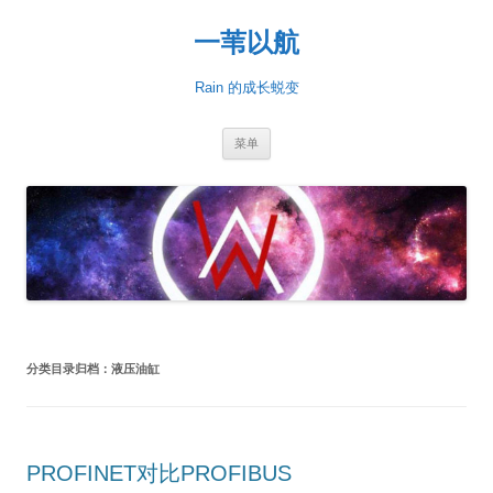
一苇以航
Rain 的成长蜕变
跳
菜单
至
正
文
分类目录归档：
液压油缸
PROFINET对比PROFIBUS