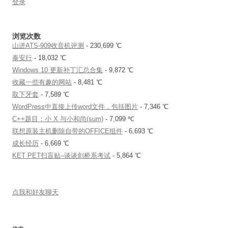
登录
浏览次数
山进ATS-909收音机评测
- 230,699 ℃
泰安行
- 18,032 ℃
Windows 10 更新补丁汇总合集
- 9,872 ℃
收藏一些有趣的网站
- 8,481 ℃
取下牙套
- 7,589 ℃
WordPress中直接上传word文件，包括图片
- 7,346 ℃
C++题目：小 X 与小和尚(sum)
- 7,099 ℃
联想原装主机删除自带的OFFICE组件
- 6,693 ℃
成长经历
- 6,669 ℃
KET PET扫盲贴–谈谈剑桥系考试
- 5,864 ℃
点我和好友聊天