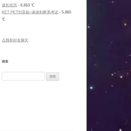
成长经历
- 6,663 ℃
KET PET扫盲贴–谈谈剑桥系考试
- 5,860
℃
点我和好友聊天
搜索
搜
索：