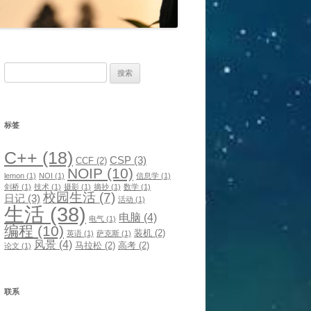
搜
索：
标签
C++
(18)
CSP
(3)
CCF
(2)
NOIP
(10)
lemon
(1)
NOI
(1)
信息学
(1)
剑桥
(1)
技术
(1)
摄影
(1)
摘抄
(1)
数学
(1)
校园生活
(7)
日记
(3)
活动
(1)
生活
(38)
电脑
(4)
电气
(1)
编程
(10)
装机
(2)
英语
(1)
萨克斯
(1)
风景
(4)
马拉松
(2)
高考
(2)
论文
(1)
联系