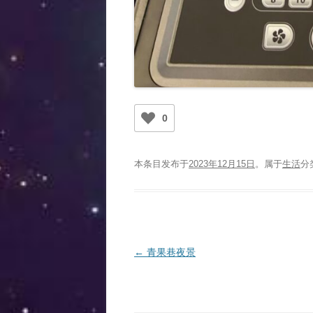
0
本条目发布于
2023年12月15日
。属于
生活
分
文
←
青果巷夜景
章
导
航