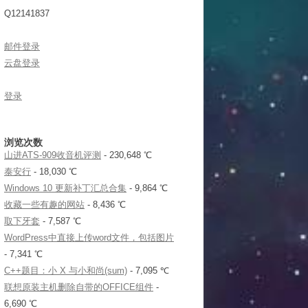
Q12141837
邮件登录
云盘登录
登录
浏览次数
山进ATS-909收音机评测
- 230,648 ℃
泰安行
- 18,030 ℃
Windows 10 更新补丁汇总合集
- 9,864 ℃
收藏一些有趣的网站
- 8,436 ℃
取下牙套
- 7,587 ℃
WordPress中直接上传word文件，包括图片
- 7,341 ℃
C++题目：小 X 与小和尚(sum)
- 7,095 ℃
联想原装主机删除自带的OFFICE组件
-
6,690 ℃