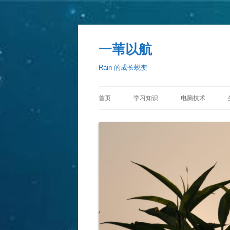
一苇以航
Rain 的成长蜕变
首页
学习知识
电脑技术
C++