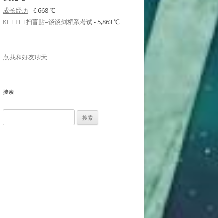
成长经历
- 6,668 ℃
KET PET扫盲贴–谈谈剑桥系考试
- 5,863 ℃
点我和好友聊天
搜索
搜
索：