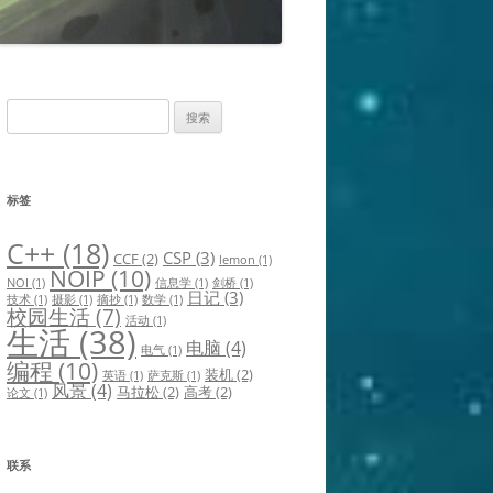
搜
索：
标签
C++
(18)
CSP
(3)
CCF
(2)
lemon
(1)
NOIP
(10)
NOI
(1)
信息学
(1)
剑桥
(1)
日记
(3)
技术
(1)
摄影
(1)
摘抄
(1)
数学
(1)
校园生活
(7)
活动
(1)
生活
(38)
电脑
(4)
电气
(1)
编程
(10)
装机
(2)
英语
(1)
萨克斯
(1)
风景
(4)
马拉松
(2)
高考
(2)
论文
(1)
联系