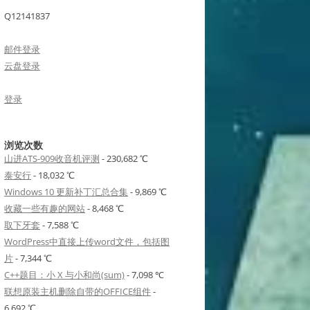
Q12141837
邮件登录
云盘登录
登录
浏览次数
山进ATS-909收音机评测
- 230,682 ℃
泰安行
- 18,032 ℃
Windows 10 更新补丁汇总合集
- 9,869 ℃
收藏一些有趣的网站
- 8,468 ℃
取下牙套
- 7,588 ℃
WordPress中直接上传word文件，包括图
片
- 7,344 ℃
C++题目：小 X 与小和尚(sum)
- 7,098 ℃
联想原装主机删除自带的OFFICE组件
-
6,692 ℃