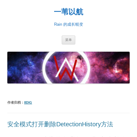
一苇以航
Rain 的成长蜕变
跳
菜单
至
正
文
作者归档：
8DIG
安全模式打开删除DetectionHistory方法