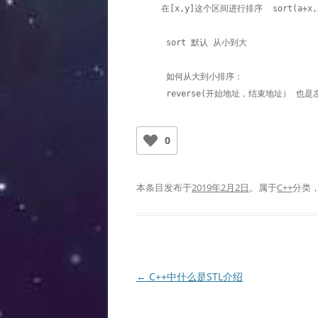
     在[x,y]这个区间进行排序  sort(a+x,a+y+1);

      sort 默认 从小到大

      如何从大到小排序：

      reverse(开始地址，结束地址） 
0
本条目发布于
2019年2月2日
。属于
C++
分类
文
←
C++中什么是STL介绍
章
导