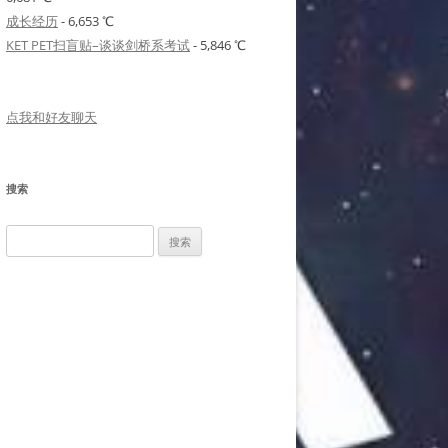
成长经历
- 6,653 ℃
KET PET扫盲贴–谈谈剑桥系考试
- 5,846 ℃
点我和好友聊天
搜索
搜
索：