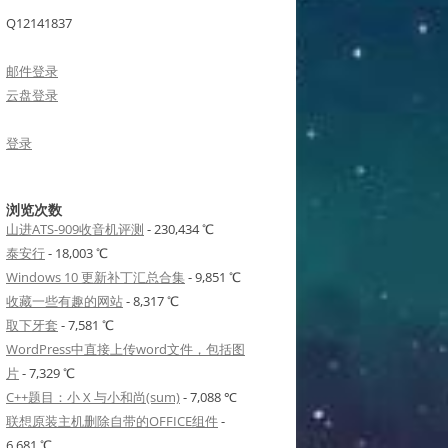
Q12141837
邮件登录
云盘登录
登录
浏览次数
山进ATS-909收音机评测
- 230,434 ℃
泰安行
- 18,003 ℃
Windows 10 更新补丁汇总合集
- 9,851 ℃
收藏一些有趣的网站
- 8,317 ℃
取下牙套
- 7,581 ℃
WordPress中直接上传word文件，包括图
片
- 7,329 ℃
C++题目：小 X 与小和尚(sum)
- 7,088 ℃
联想原装主机删除自带的OFFICE组件
-
6,681 ℃