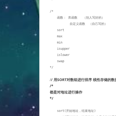
/*

    函数： 库函数   （别人写好的） 

           自定义函数  （自己写的） 

    sort

    max

    min

    isupper

    islower

    swap

*/
/
/ 用SORT对数组进行排序 线性存储
/*
都是对地址进行操作
*/
    sort(开始地址，结束地址)
