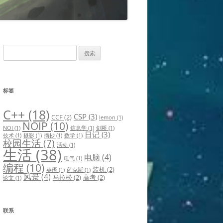
搜
索：
标签
C++
(18)
CSP
(3)
CCF
(2)
lemon
(1)
NOIP
(10)
NOI
(1)
信息学
(1)
剑桥
(1)
日记
(3)
技术
(1)
摄影
(1)
摘抄
(1)
数学
(1)
校园生活
(7)
活动
(1)
生活
(38)
电脑
(4)
电气
(1)
编程
(10)
装机
(2)
英语
(1)
萨克斯
(1)
风景
(4)
马拉松
(2)
高考
(2)
论文
(1)
联系