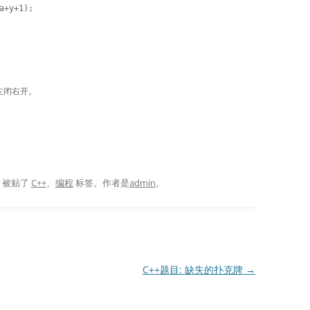
也是左闭右开。 
，被贴了
C++
、
编程
标签。
作者是
admin
。
C++题目: 缺失的扑克牌
→