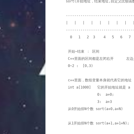
    sort(开始地址，结束地址,自定义比较函数)

    --------------------------------------------------

    |   |   |   |   |   |   |   |   |   |   |   |   |   |    

    ---------------------------------------------------

      0   1   2  3    4   5   6   7   8 

     开始~结束 ： 区间 

     C++里面的区间都是左闭右开      左边是包含的，右边是不包含的    [x,y)

     0~2 :  [0,3)    

     c++里面，数组变量本身就代表它的地址   

     int a[1000]   它的开始地址就是 a

                   0:  a+0;

                   3:  a+3 

     从0开始排N个数 sort(a+0,a+N)

     从1开始排N个数 sort(a+1,a+1+N); 
