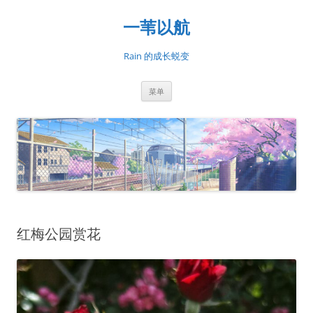
一苇以航
Rain 的成长蜕变
跳
菜单
至
正
文
红梅公园赏花