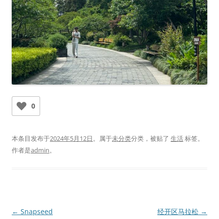
0
本条目发布于
2024年5月12日
。属于
未分类
分类，被贴了
生活
标签。
作者是
admin
。
文
←
Snapseed
经开区马拉松
→